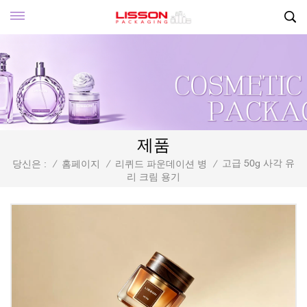
제품
고급 50g 사각 유
당신은 :
/
홈페이지
/
리퀴드 파운데이션 병
/
리 크림 용기